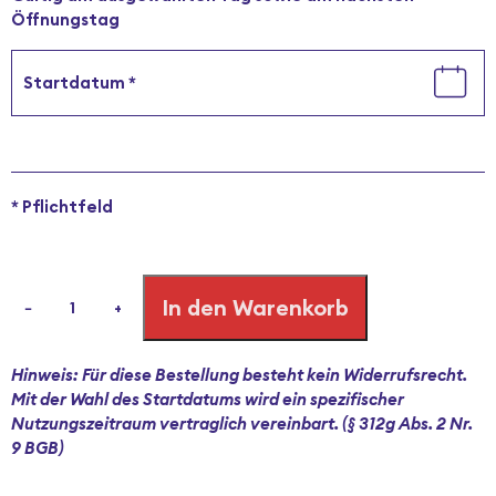
Öffnungstag
Startdatum
*
*
Pflichtfeld
2-
In den Warenkorb
Tages-
−
+
Einzelticket
Menge
Hinweis: Für diese Bestellung besteht kein Widerrufsrecht.
Mit der Wahl des Startdatums wird ein spezifischer
Nutzungszeitraum vertraglich vereinbart. (§ 312g Abs. 2 Nr.
9 BGB)