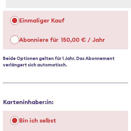
Wähle
Einmaliger Kauf
eine
Kaufart
aus
Abonniere für
150,00
€
/ Jahr
Beide Optionen gelten für 1 Jahr. Das Abonnement
verlängert sich automatisch.
Karteninhaber:in:
Bin ich selbst